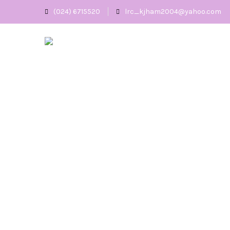
(024) 6715520
lrc_kjham2004@yahoo.com