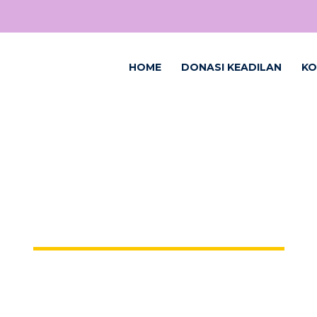
HOME
DONASI KEADILAN
KO
MONTH:
JANUARI 2025