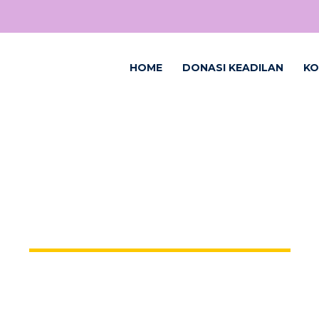
HOME
DONASI KEADILAN
KO
MONTH:
AGUSTUS 2023