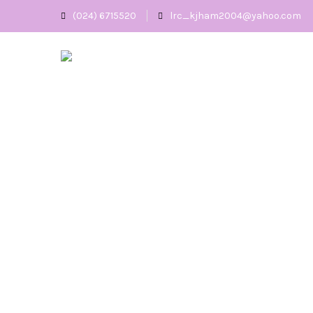
(024) 6715520
lrc_kjham2004@yahoo.com