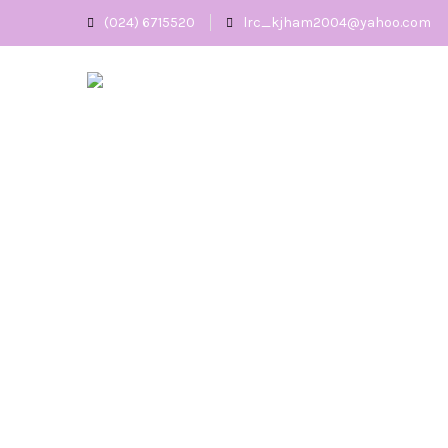
(024) 6715520
lrc_kjham2004@yahoo.com