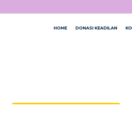
HOME
DONASI KEADILAN
KO
TAG: LOGO LRC-KJHAM