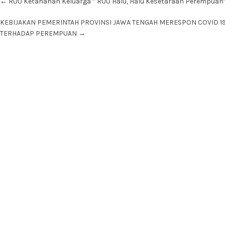
←
RUU Ketahanan Keluarga ” RUU Halu, Halu Kesetaraan Perempuan
navigation
KEBIJAKAN PEMERINTAH PROVINSI JAWA TENGAH MERESPON COVID 1
TERHADAP PEREMPUAN
→