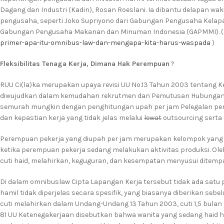
Dagang dan Industri (Kadin), Rosan Roeslani. Ia dibantu delapan wa
pengusaha, seperti Joko Supriyono dari Gabungan Pengusaha Kelapa
Gabungan Pengusaha Makanan dan Minuman Indonesia (GAPMMI). (
primer-apa-itu-omnibus-law-dan-mengapa-kita-harus-waspada
)
Fleksibilitas Tenaga Kerja, Dimana Hak Perempuan
?
RUU Ci(la)ka merupakan upaya revisi UU No.13 Tahun 2003 tentang Ket
diwujudkan dalam kemudahan rekrutmen dan Pemutusan Hubungan K
semurah mungkin dengan penghitungan upah per jam Pelegalan p
dan kepastian kerja yang tidak jelas melalui
lewat
​ outsourcing sert
Perempuan pekerja yang diupah per jam merupakan kelompok yang 
ketika perempuan pekerja sedang melakukan aktivitas produksi. Ole
cuti haid, melahirkan, keguguran, dan kesempatan menyusui ditempa
Di dalam omnibuslaw Cipta Lapangan Kerja tersebut tidak ada satu
hamil tidak diperjelas secara spesifik, yang biasanya diberikan seb
cuti melahirkan dalam Undang-Undang 13 Tahun 2003, cuti 1,5 bulan 
81 UU Ketenegakerjaan disebutkan bahwa wanita yang sedang haid h