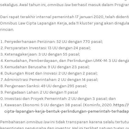
sekaligus. Awal tahun ini,
omnibus law
berhasil masuk dalam Program 
Dari rapat terakhir internal pemerintah 17 januari 2020, telah diiden
Omnibus Law Cipta Lapangan Kerja, ada 11 kluster yang akan diregu
rincian.
Penyederhanaan Perizinan: 52 UU dengan 770 pasal;
Persyaratan Investasi: 13 UU dengan 24 pasal;
Ketenagakerjaan: 3 UU dengan 55 pasal;
Kemudahan, Pemberdayaan, dan Perlindungan UMK-M: 3 UU denga
Kemudahan Berusaha: 9 UU dengan 23 pasal;
Dukungan Riset dan Inovasi: 2 UU dengan 2 pasal;
Administrasi Pemerintahan: 2 UU dengan 14 pasal;
Pengenaan Sanksi: 49 UU dengan 295 pasal;
Pengadaan Lahan: 2 UU dengan 11 pasal
Investasi dan Proyek Pemerintah: 2 UU dengan 3 pasal; dan
Kawasan Ekonomi: 5 UU dengan 38 pasal. (Kominfo, 2020.
https:/
cipta-lapangan-kerja-bentuk-perlindungan-pemerintah-terhadap-
Pembahasan
omnibus law
ini tidak transparan karena selalu tertutup
kepentingan pengusaha dan investor. Hal ini terlihat satuan tugas
o