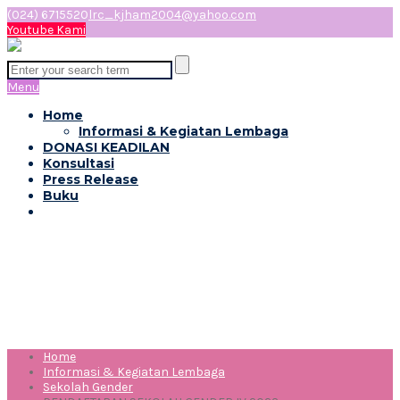
(024) 6715520
lrc_kjham2004@yahoo.com
Youtube Kami
Menu
Home
Informasi & Kegiatan Lembaga
DONASI KEADILAN
Konsultasi
Press Release
Buku
PENDAFTARAN SEKOLAH
GENDER IV 2023
Home
Informasi & Kegiatan Lembaga
Sekolah Gender