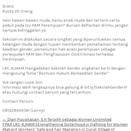
Gratis
Kuota 20 Orang
Halo kawan-kawan muda, kamu anak muda dan tertarik serta
peduli pada isu HAM Perempuan? Buruan daftarkan dirimu, jangan
sampai ketinggalan ya.
Sekolah ini dilakukan secara singkat yang diperuntukkan semua
kalangan muda dengan tujuan memberikan pemahaman tentang
keadilan gender, pemenuhan hak asasi perempuan sebagai
perwujudan HAM dan Penghapusan Diskriminasi terhadap
Perempuan.
LRC-KJHAM mengadakan Sekolah Gender angkatan ke-IV dengan
mengusung Tema “Bantuan Hukum Berkeadilan Gender”.
Yuk Jangan Lupa Join.
Informasi lebih lengkapnya bisa gabung di bit.ly/SekolahGenderIV
atau hubungi contact person yang tercantum.
Contact Person:
081328445061 (Lenny)
Post
←
Dian Puspitasari, S.H Terpilih sebagai Women Unlimited
FPAR LRC-KJHAM Strengthening Sisterhood in Fighting for Women
navigation
Migrant Workers’ Safe and Fair Migration in Curut Village of