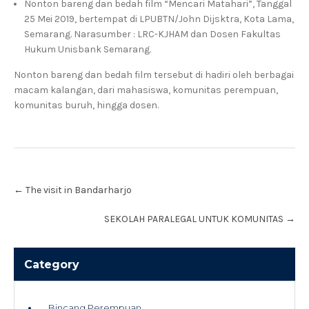
Nonton bareng dan bedah film “Mencari Matahari”, Tanggal
25 Mei 2019, bertempat di LPUBTN/John Dijsktra, Kota Lama,
Semarang. Narasumber : LRC-KJHAM dan Dosen Fakultas
Hukum Unisbank Semarang.
Nonton bareng dan bedah film tersebut di hadiri oleh berbagai
macam kalangan, dari mahasiswa, komunitas perempuan,
komunitas buruh, hingga dosen.
Post
←
The visit in Bandarharjo
navigation
SEKOLAH PARALEGAL UNTUK KOMUNITAS
→
Category
Bincang Perempuan