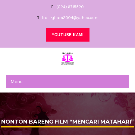
(024) 6715520
lrc_kjham2004@yahoo.com
YOUTUBE KAMI
Menu
NONTON BARENG FILM “MENCARI MATAHARI”