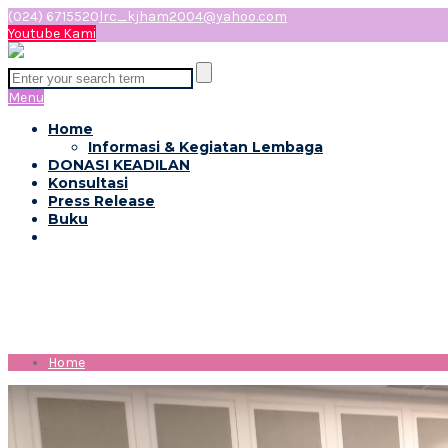
(024) 6715520
lrc_kjham2004@yahoo.com
Youtube Kami
Menu
Home
Informasi & Kegiatan Lembaga
DONASI KEADILAN
Konsultasi
Press Release
Buku
Tag: #LBHApik
Home