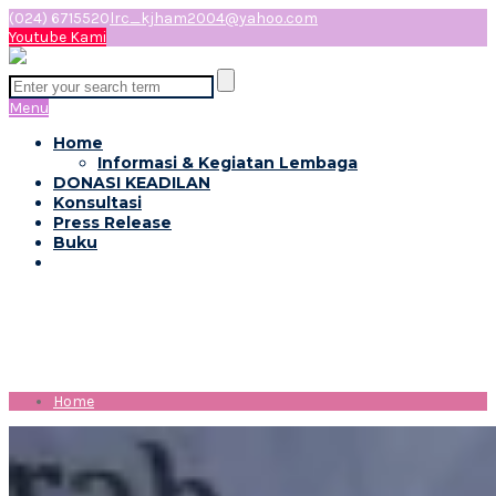
(024) 6715520
lrc_kjham2004@yahoo.com
Youtube Kami
Menu
Home
Informasi & Kegiatan Lembaga
DONASI KEADILAN
Konsultasi
Press Release
Buku
Tag: #penganggaran
Home