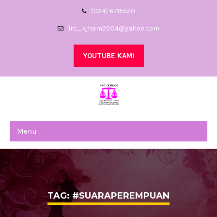
(024) 6715520
lrc_kjham2004@yahoo.com
YOUTUBE KAMI
Menu
TAG: #SUARAPEREMPUAN