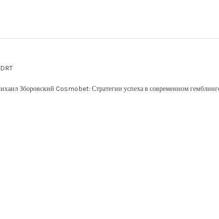
KDRT
ихаил Зборовский Cosmobet: Стратегии успеха в современном гемблин