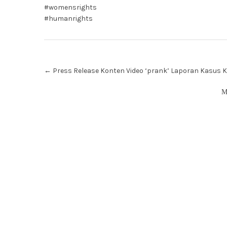
#womensrights
#humanrights
Post
←
Press Release Konten Video ‘prank’ Laporan Kasus 
navigation
М