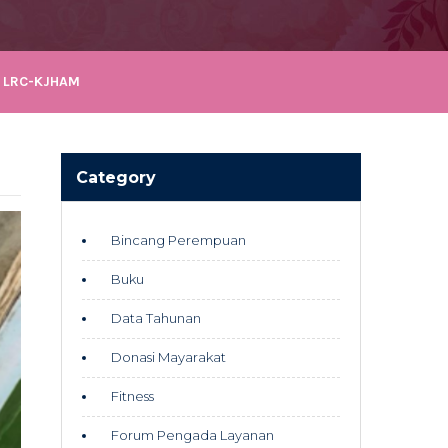
 LRC-KJHAM
Category
Bincang Perempuan
Buku
Data Tahunan
Donasi Mayarakat
Fitness
Forum Pengada Layanan