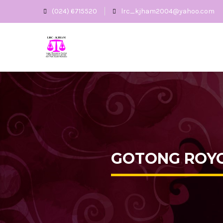
(024) 6715520
lrc_kjham2004@yahoo.com
GOTONG ROYO