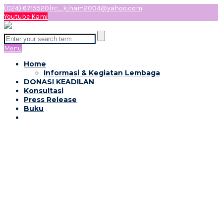
(024) 6715520
lrc_kjham2004@yahoo.com
Youtube Kami
Menu
Home
Informasi & Kegiatan Lembaga
DONASI KEADILAN
Konsultasi
Press Release
Buku
Musyawarah Sang Puan
(Sayang Perempuan dan
Anak) Kelurahan Patemon
Kecamatan Gunung Pati