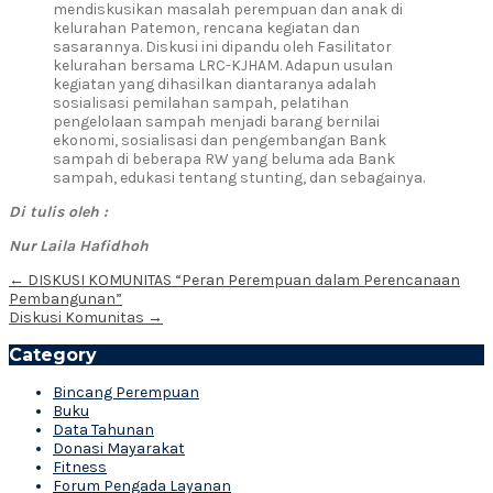
mendiskusikan masalah perempuan dan anak di
kelurahan Patemon, rencana kegiatan dan
sasarannya. Diskusi ini dipandu oleh Fasilitator
kelurahan bersama LRC-KJHAM. Adapun usulan
kegiatan yang dihasilkan diantaranya adalah
sosialisasi pemilahan sampah, pelatihan
pengelolaan sampah menjadi barang bernilai
ekonomi, sosialisasi dan pengembangan Bank
sampah di beberapa RW yang beluma ada Bank
sampah, edukasi tentang stunting, dan sebagainya.
Di tulis oleh :
Nur Laila Hafidhoh
Post
←
DISKUSI KOMUNITAS “Peran Perempuan dalam Perencanaan
Pembangunan”
navigation
Diskusi Komunitas
→
Category
Bincang Perempuan
Buku
Data Tahunan
Donasi Mayarakat
Fitness
Forum Pengada Layanan