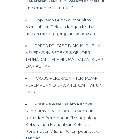
Kekerasan Seksual di Pesantren Melalui
Implementasi UU TPKS”
Hapuskan Budaya Impunitas:
Menikahkan Pelaku dengan Korban
adalah melanggengkan kekerasan
PRESS RELEASE DISKUSI PUBLIK
KEKERASAN BERBASIS GENDER
TERHADAP PEREMPUAN DALAM KUHP
DAN KUHAP
KASUS KEKERASAN TERHADAP
PEREMPUAN DI JAWA TENGAH TAHUN
2025
Press Release Dalam Rangka
Kampamye 16 Hari Anti Kekerasan
terhadap Perempuan “Menggalang
Keberanian Menautkan Kekuatan
Perempuan”Aliansi Perempuan Jawa
Tengah”