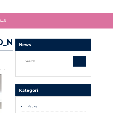
0_N
0_N
News
t
→
Kategori
Artikel