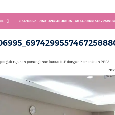
ME
35176582_2153102024906995_697429955746725888
906995_697429955746725888
 pergub rujukan penanganan kasus KtP dengan kementrian PPPA
Nex