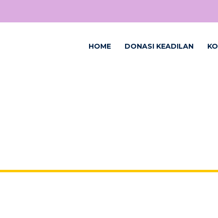
HOME
DONASI KEADILAN
KO
53102024906995_697429955