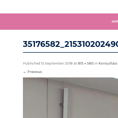
HO
35176582_2153102024
Published
13 September 2018
at
815 × 580
in
Konsultasi
←
Previous