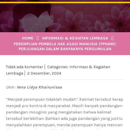
HOME
INFORMASI & KEGIATAN LEMBAGA
PEREMPUAN PEMBELA HAK ASASI MANUSIA (PPHAM):
PERJUANGAN DALAM BANYAKNYA PERGUMULAN
Tidak ada komentar
Categories:
Informasi & Kegiatan
Lembaga
2 Desember, 2024
Oleh :
Vena Lidya Khairunissa
“Menjadi perempuan tidaklah mudah”. Kalimat tersebut kerap
menjadi pro kontra di masyarakat. Masih banyak pandangan-
pandangan misoginis yang mengatakan bahwa kalimat
tersebut berlebihan. Bahkan ada juga pandangan yang justru
menyalahkan perempuan, menilai perempuan hanya mencari