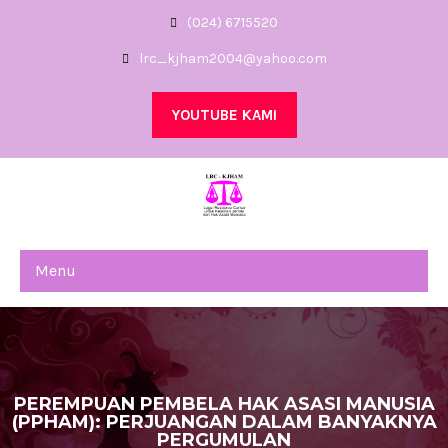
(024) 6715520
lrc_kjham2004@yahoo.com
YOUTUBE KAMI
Menu
PEREMPUAN PEMBELA HAK ASASI MANUSIA
(PPHAM): PERJUANGAN DALAM BANYAKNYA
PERGUMULAN