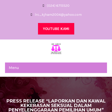
(024) 6715520
lrc_kjham2004@yahoo.com
YOUTUBE KAMI
Menu
PRESS RELEASE “LAPORKAN DAN KAWAL
KEKERASAN SEKSUAL DALAM
PENYELENGGARAAN PEMILIHAN UMUM”