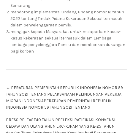
Semarang
mendorong implementasi Undang-undang nomor 12 tahun
2022 tentang Tindak Pidana Kekerasan Seksual termasuk
dalam penyelenggaraan pemilu.
mengajak kepada Masyarakat untuk melaporkan kasus-
kasus kekerasan seksual termasuk dalam Lembaga-
lembaga penyelenggara Pemilu dan memberikan dukungan
bagi korban
Post
←
PERATURAN PEMERINTAH REPUBLIK INDONESIA NOMOR 59
navigation
TAHUN 2O2I TENTANG PELAKSANAAN PELINDUNGAN PEKERJA
MIGRAN INDONESIAPERATURAN PEMERINTAH REPUBLIK
INDONESIA NOMOR 59 TAHUN 2O2I TENTANG
PRESS RELEASE40 TAHUN REFLEKSI RATIFIKASI KONVENSI
CEDAW DAN ULANGTAHUN LRC-KJHAM YANG KE-25 TAHUN
dengan Tema “Mengawal Akses Keadilan bagi Perempuan