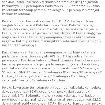
ada 452 kasus kekerasan terhadap perempuan dengan jumlah
korbannya 507 perempuan. Pada tahun 2023 tercatat 93 kasus
kekerasan terhadap perempuan dengan 117 perempuan menjadi
korban kekerasan.
Pendampingan kasus dilakukan LRC-KJHAM di wilayah Jawa
Tengah. 5 Kabupaten/ Kota tertinggi adalah Kota Semarang
dengan 59 kasus, Kabupaten Demak dan Purwokerto dengan 4
kasus, Kabupaten Banyumas dan Pati dengan 3 kasus. Tingginya
angka kekerasan terhadap perempuan, tidak selalu dimaknai
negative. Hal ini juga bisa menunjukkan keberanian korban untuk
melaporkan kasusnya.
Kasus kekerasan terhadap perempuan paling banyak terjadi
pada perempuan dewasa, yaitu 61% dan 31%nya adalah anak
perempuan. Dari latar belakang Pendidikannya, kasus kekerasan
terhadap perempuan terjadi pada semua tingkatan Pendidikan,
yaitu lulusan atau sedang menempuh pendidikan SMA sebanyak
55 korban, SMP 23 korban, S1 sebanyak 12 korban, SD sebanyak 7
korban, S2 sebanyak 3 korban, D3 sebanyak 2 korban, D1
sebanyak 1 korban, TK sebanyak 1 korban.
Pelaku kekerasan terhadap perempuan banyak dilakukan pelaku
dewasa sebanyak 95,6% sedangkan pelaku dari usia anak
sebanyak 2,7%. Sedangkan ranah kasus kekerasan terhadap
perempuan terjadi paling banyak di ranah privat sebanyak 62,3%
dan di ranah publik sebanyak 37,7%. Relasi korban dengan pelaku