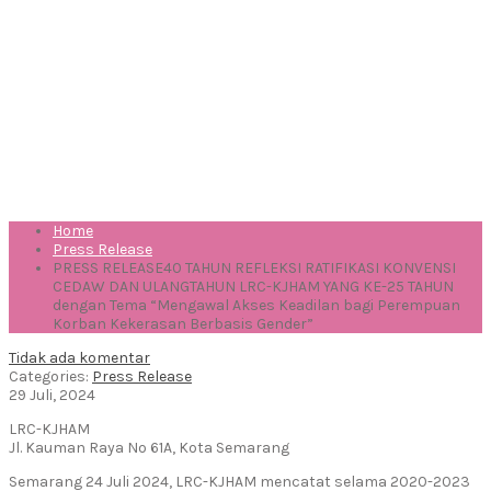
YANG KE-25 TAHUN dengan
Tema “Mengawal Akses
Keadilan bagi Perempuan
Korban Kekerasan Berbasis
Gender”
Home
Press Release
PRESS RELEASE40 TAHUN REFLEKSI RATIFIKASI KONVENSI
CEDAW DAN ULANGTAHUN LRC-KJHAM YANG KE-25 TAHUN
dengan Tema “Mengawal Akses Keadilan bagi Perempuan
Korban Kekerasan Berbasis Gender”
Tidak ada komentar
Categories:
Press Release
29 Juli, 2024
LRC-KJHAM
Jl. Kauman Raya No 61A, Kota Semarang
Semarang 24 Juli 2024, LRC-KJHAM mencatat selama 2020-2023