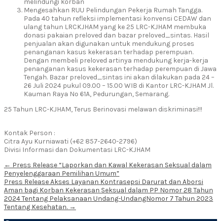
melindungi korban
Mengesahkan RUU Pelindungan Pekerja Rumah Tangga.
Pada 40 tahun refleksi implementasi konvensi CEDAW dan
ulang tahun LRCKJHAM yang ke 25 LRC-KJHAM membuka
donasi pakaian preloved dan bazar preloved_sintas. Hasil
penjualan akan digunakan untuk mendukung proses
penanganan kasus kekerasan terhadap perempuan.
Dengan membeli preloved artinya mendukung kerja-kerja
penanganan kasus kekerasan terhadap perempuan di Jawa
Tengah. Bazar preloved_sintas ini akan dilakukan pada 24 –
26 Juli 2024 pukul 09.00 – 15.00 WIB di Kantor LRC-KJHAM Jl.
Kauman Raya No 61A, Pedurungan, Semarang.
25 Tahun LRC-KJHAM, Terus Berinovasi melawan diskriminasi!!!
Kontak Person :
Citra Ayu Kurniawati (+62 857-2640-2796)
Divisi Informasi dan Dokumentasi LRC-KJHAM
Post
←
Press Release “Laporkan dan Kawal Kekerasan Seksual dalam
Penyelenggaraan Pemilihan Umum”
navigation
Press Release Akses Layanan Kontrasepsi Darurat dan Aborsi
Aman bagi Korban Kekerasan Seksual dalam PP Nomor 28 Tahun
2024 Tentang Pelaksanaan Undang-UndangNomor 7 Tahun 2023
Tentang Kesehatan.
→