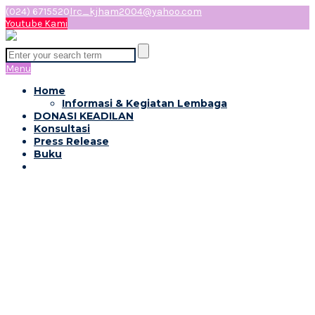
(024) 6715520
lrc_kjham2004@yahoo.com
Youtube Kami
Menu
Home
Informasi & Kegiatan Lembaga
DONASI KEADILAN
Konsultasi
Press Release
Buku
PRESS RELEASE40 TAHUN
REFLEKSI RATIFIKASI
KONVENSI CEDAW DAN
ULANGTAHUN LRC-KJHAM