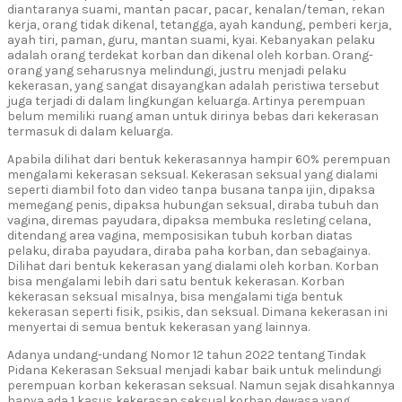
diantaranya suami, mantan pacar, pacar, kenalan/teman, rekan
kerja, orang tidak dikenal, tetangga, ayah kandung, pemberi kerja,
ayah tiri, paman, guru, mantan suami, kyai. Kebanyakan pelaku
adalah orang terdekat korban dan dikenal oleh korban. Orang-
orang yang seharusnya melindungi, justru menjadi pelaku
kekerasan, yang sangat disayangkan adalah peristiwa tersebut
juga terjadi di dalam lingkungan keluarga. Artinya perempuan
belum memiliki ruang aman untuk dirinya bebas dari kekerasan
termasuk di dalam keluarga.
Apabila dilihat dari bentuk kekerasannya hampir 60% perempuan
mengalami kekerasan seksual. Kekerasan seksual yang dialami
seperti diambil foto dan video tanpa busana tanpa ijin, dipaksa
memegang penis, dipaksa hubungan seksual, diraba tubuh dan
vagina, diremas payudara, dipaksa membuka resleting celana,
ditendang area vagina, memposisikan tubuh korban diatas
pelaku, diraba payudara, diraba paha korban, dan sebagainya.
Dilihat dari bentuk kekerasan yang dialami oleh korban. Korban
bisa mengalami lebih dari satu bentuk kekerasan. Korban
kekerasan seksual misalnya, bisa mengalami tiga bentuk
kekerasan seperti fisik, psikis, dan seksual. Dimana kekerasan ini
menyertai di semua bentuk kekerasan yang lainnya.
Adanya undang-undang Nomor 12 tahun 2022 tentang Tindak
Pidana Kekerasan Seksual menjadi kabar baik untuk melindungi
perempuan korban kekerasan seksual. Namun sejak disahkannya
hanya ada 1 kasus kekerasan seksual korban dewasa yang