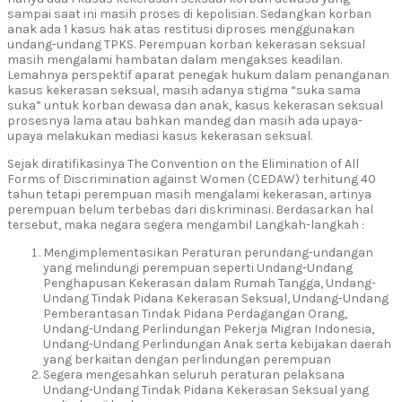
sampai saat ini masih proses di kepolisian. Sedangkan korban
anak ada 1 kasus hak atas restitusi diproses menggunakan
undang-undang TPKS. Perempuan korban kekerasan seksual
masih mengalami hambatan dalam mengakses keadilan.
Lemahnya perspektif aparat penegak hukum dalam penanganan
kasus kekerasan seksual, masih adanya stigma “suka sama
suka” untuk korban dewasa dan anak, kasus kekerasan seksual
prosesnya lama atau bahkan mandeg dan masih ada upaya-
upaya melakukan mediasi kasus kekerasan seksual.
Sejak diratifikasinya The Convention on the Elimination of All
Forms of Discrimination against Women (CEDAW) terhitung 40
tahun tetapi perempuan masih mengalami kekerasan, artinya
perempuan belum terbebas dari diskriminasi. Berdasarkan hal
tersebut, maka negara segera mengambil Langkah-langkah :
Mengimplementasikan Peraturan perundang-undangan
yang melindungi perempuan seperti Undang-Undang
Penghapusan Kekerasan dalam Rumah Tangga, Undang-
Undang Tindak Pidana Kekerasan Seksual, Undang-Undang
Pemberantasan Tindak Pidana Perdagangan Orang,
Undang-Undang Perlindungan Pekerja Migran Indonesia,
Undang-Undang Perlindungan Anak serta kebijakan daerah
yang berkaitan dengan perlindungan perempuan
Segera mengesahkan seluruh peraturan pelaksana
Undang-Undang Tindak Pidana Kekerasan Seksual yang