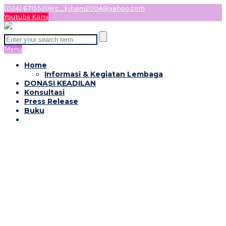
(024) 6715520
lrc_kjham2004@yahoo.com
Youtube Kami
Menu
Home
Informasi & Kegiatan Lembaga
DONASI KEADILAN
Konsultasi
Press Release
Buku
Buku Pedoman
Pendokumentasian
Penanganan Kasus
Kekerasan Seksual