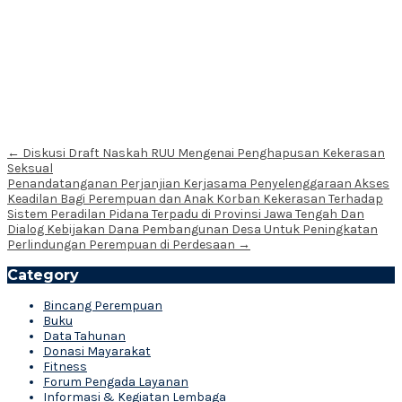
Post
←
Diskusi Draft Naskah RUU Mengenai Penghapusan Kekerasan
Seksual
navigation
Penandatanganan Perjanjian Kerjasama Penyelenggaraan Akses
Keadilan Bagi Perempuan dan Anak Korban Kekerasan Terhadap
Sistem Peradilan Pidana Terpadu di Provinsi Jawa Tengah Dan
Dialog Kebijakan Dana Pembangunan Desa Untuk Peningkatan
Perlindungan Perempuan di Perdesaan
→
Category
Bincang Perempuan
Buku
Data Tahunan
Donasi Mayarakat
Fitness
Forum Pengada Layanan
Informasi & Kegiatan Lembaga