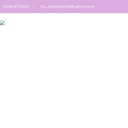
(024) 6715520
lrc_kjham2004@yahoo.com
RAPAT MEMBAHAS
RENCANA KERJA PARA
PIHAK SISTEM PERADILAN
PIDANA TERPADU UNTUK
PENANGANAN KASUS