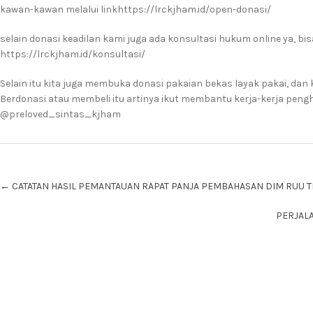
kawan-kawan melalui linkhttps://lrckjham.id/open-donasi/
selain donasi keadilan kami juga ada konsultasi hukum online ya, bis
https://lrckjham.id/konsultasi/
Selain itu kita juga membuka donasi pakaian bekas layak pakai, dan 
Berdonasi atau membeli itu artinya ikut membantu kerja-kerja pen
@preloved_sintas_kjham
Post
←
CATATAN HASIL PEMANTAUAN RAPAT PANJA PEMBAHASAN DIM RUU T
navigation
PERJAL