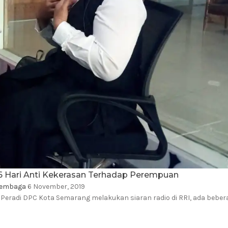
6 Hari Anti Kekerasan Terhadap Perempuan
Lembaga
6 November, 2019
eradi DPC Kota Semarang melakukan siaran radio di RRI, ada beber