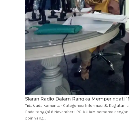
Siaran Radio Dalam Rangka Memperingati 1
Tidak ada komentar
Categories:
Informasi & Kegiatan 
Pada tanggal 6 November LRC-KJHAM bersama dengan P
poin yang…