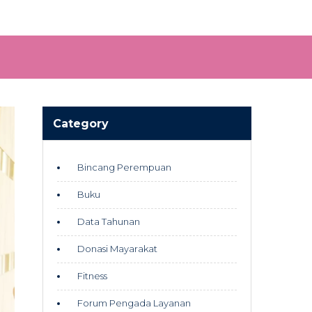
Category
Bincang Perempuan
Buku
Data Tahunan
Donasi Mayarakat
Fitness
Forum Pengada Layanan