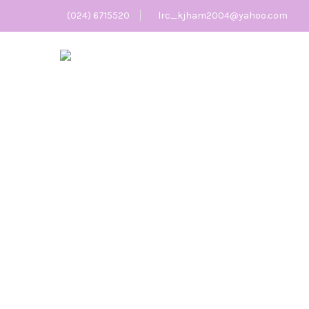
(024) 6715520
lrc_kjham2004@yahoo.com