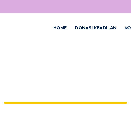
HOME
DONASI KEADILAN
KO
TAG: KEKERASANSEKSUAL